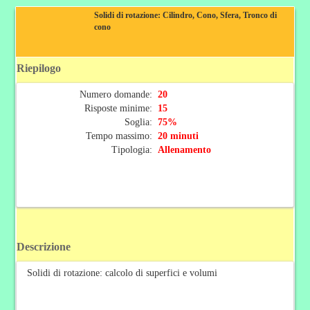
Solidi di rotazione: Cilindro, Cono, Sfera, Tronco di
cono
Riepilogo
Numero domande:
20
Risposte minime:
15
Soglia:
75%
Tempo massimo:
20 minuti
Tipologia:
Allenamento
Descrizione
Solidi di rotazione: calcolo di superfici e volumi