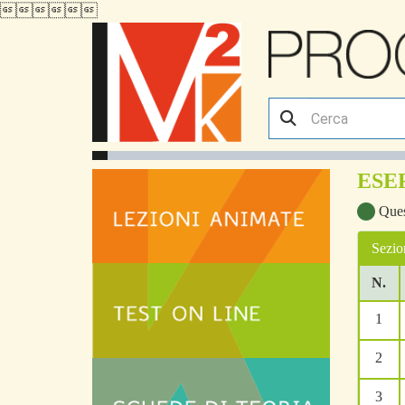

ESE
Quest
Sezi
N.
1
2
3