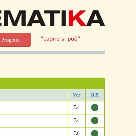
l Progetto
Ver
Q.P.
7.4
7.4
7.6