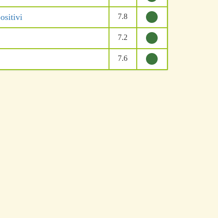
ositivi
7.8
7.2
7.6