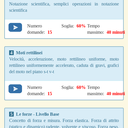
Notazione scientifica, semplici operazioni in notazione
scientifica
Numero
Soglia:
60%
Tempo
domande:
15
massimo:
40 minuti
4
Moti rettilinei
Velocità, accelerazione, moto rettilineo uniforme, moto
rettilineo uniformemente accelerato, caduta di gravi, grafici
del moto nel piano s-t v-t
Numero
Soglia:
60%
Tempo
domande:
15
massimo:
40 minuti
5
Le forze - Livello Base
Concetto di forza e misura. Forza elastica. Forza di attrito
(statico e dinamico) radente, volvente e viscoso. Forza peso.