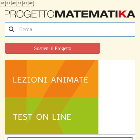

Sostieni il Progetto